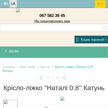
RU
UA
067 582 38 45
Ми передзвонимо вам
Кошик порожній
МЕНЮ
/
/
/
Крісло-ліжко "Наталі 0.8"
Головна
М'які меблі
Крісла
Катунь
30
з
36
Крісло-ліжко "Наталі 0.8" Катунь