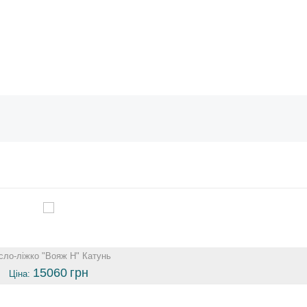
сло-ліжко "Вояж Н" Катунь
15060
грн
Ціна: