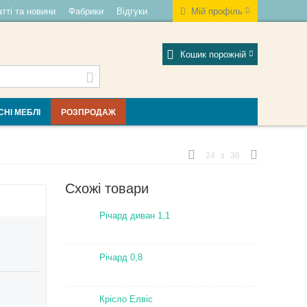
тті та новини
Фабрики
Відгуки
Мій профіль
Кошик порожній
СНІ МЕБЛІ
РОЗПРОДАЖ
24
з
36
Схожі товари
Річард диван 1,1
Річард 0,8
Крісло Елвіс