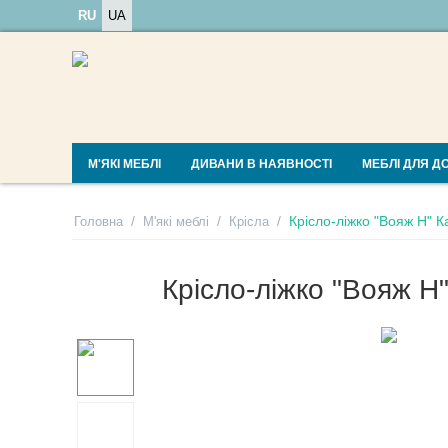
RU
UA
М'ЯКІ МЕБЛІ
ДИВАНИ В НАЯВНОСТІ
МЕБЛІ ДЛЯ Д
/
/
/
Крісло-ліжко "Вояж Н" К
Головна
М'які меблі
Крісла
Крісло-ліжко "Вояж Н