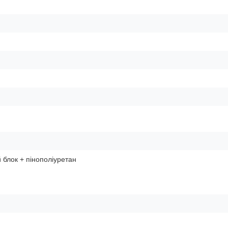
блок + пінополіуретан