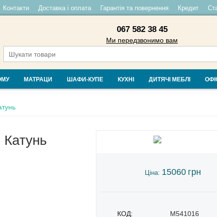
Контакти
Доставка і оплата
Гарантія та повернення
Кредит
Ста
067 582 38 45
Ми передзвонимо вам
ОМУ
МАТРАЦИ
ШАФИ-КУПЕ
КУХНІ
ДИТЯЧІ МЕБЛІ
ОФІ
атунь
" Катунь
15060
грн
Ціна:
КОД:
M541016