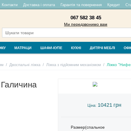
Контакти
Доставка і оплата
Гарантія та повернення
Кредит
Ста
067 582 38 45
Ми передзвонимо вам
ОМУ
МАТРАЦИ
ШАФИ-КУПЕ
КУХНІ
ДИТЯЧІ МЕБЛІ
ОФІ
/
/
/
Ліжко "Нифе
ям
Двоспальні ліжка
Ліжка з підйомним механізмом
 Галичина
10421
грн
Ціна:
Размер(спальное