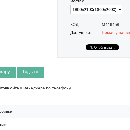
место):
КОД:
M418456
Доступність:
Немає у наявн
овару
Відгуки
 уточнюйте у менеджера по телефону
ббивка
льне