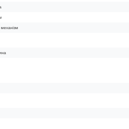
а
м
 механізм
ина