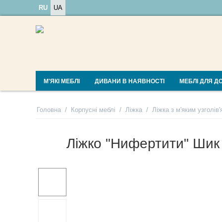
RU
UA
М'ЯКІ МЕБЛІ
ДИВАНИ В НАЯВНОСТІ
МЕБЛІ ДЛЯ Д
/
/
/
Головна
Корпусні меблі
Ліжка
Ліжка з м'яким узголів'
Ліжко "Нифертити" Шик