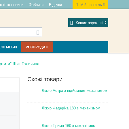
тті та новини
Фабрики
Відгуки
Мій профіль
Кошик порожній
СНІ МЕБЛІ
РОЗПРОДАЖ
ртити" Шик Галичина
Схожі товари
Ліжко Астра з підйомним механізмом
Ліжко Федеріка 180 з механізмом
Ліжко Прима 160 з механізмом