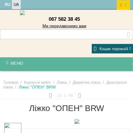
RU
UA
067 582 38 45
Ми передзвонимо вам
Кошик порожній
МЕНЮ
/
/
/
/
Головна
Корпусні меблі
Ліжка
Дерев'яні ліжка
Двоспальні
/
Ліжко "ОПЕН" BRW
ліжка
14
з
45
Ліжко "ОПЕН" BRW