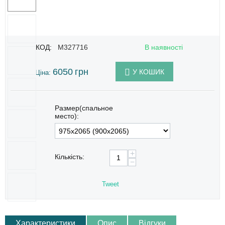
КОД:
M327716
В наявності
6050
грн
У КОШИК
Ціна:
Размер(спальное
место):
+
Кількість:
−
Tweet
Характеристики
Опис
Відгуки