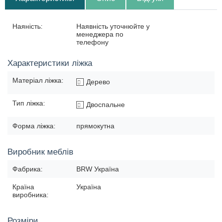
Наяність:
Наявність уточнюйте у
менеджера по
телефону
Характеристики ліжка
Матеріал ліжка:
Дерево
Тип ліжка:
Двоспальне
Форма ліжка:
прямокутна
Виробник меблів
Фабрика:
BRW Україна
Країна
Україна
виробника:
Розміри