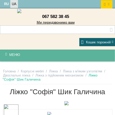
RU
UA
067 582 38 45
Ми передзвонимо вам
Кошик порожній
МЕНЮ
/
/
/
/
Головна
Корпусні меблі
Ліжка
Ліжка з м'яким узголів'ям
/
/
Ліжко
Двоспальні ліжка
Ліжка з підйомним механізмом
"Софія" Шик Галичина
Ліжко "Софія" Шик Галичина