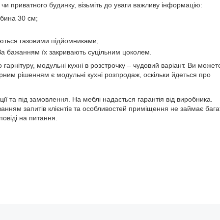
 чи приватного будинку, візьміть до уваги важливу інформацію:
ибина 30 см;
уються газовими підйомниками;
За бажанням їх закривають суцільним цоколем.
 гарнітуру, модульні кухні в розстрочку – чудовий варіант. Ви может
арним рішенням є модульні кухні розпродаж, оскільки йдеться про
ії та під замовлення. На меблі надається гарантія від виробника.
ванням запитів клієнтів та особливостей приміщення не займає бага
овіді на питання.