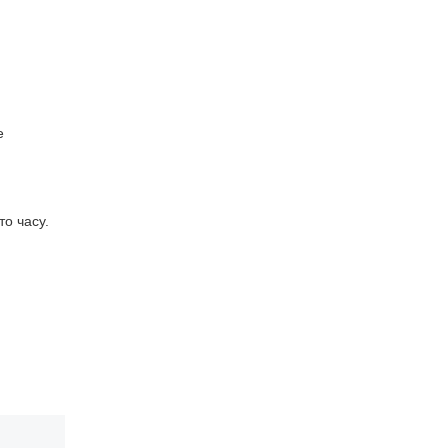
е
то часу.