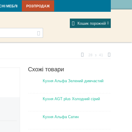
тті та новини
Фабрики
Відгуки
Мій профіль
СНІ МЕБЛІ
РОЗПРОДАЖ
Кошик порожній
28
з
41
Схожі товари
Кухня Альфа Зелений димчастий
Кухня AGT plus Холодний сірий
Кухня Альфа Сатин