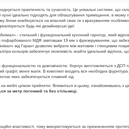
поєднується практичність та сучасність. Це унікальні системи, що ск
і кухні ідеально підходять для облаштування приміщення, в якому 
ому блоки комбінуються на власний смак та з врахуванням особливо
еалізуються будь-які дизайнерські ідеї.
німал» - стильний і функціональний кухонний гарнітур, який відпо
​​з пофарбованого МДФ завтовшки 19 мм з фрезеруванням, що забе
«Мінімал» від Гарант дозволяє вибрати між матовим і глянцевим покр
алітра кольорів забезпечує можливість знайти ідеальний відтінок, щ
ся функціональністю та довговічністю. Корпус виготовляється з ДСП т
й графіт, венге магія. В комплект входить вся необхідна фурнітура.
огою яких забезпечується плавний хід.
 на меблі цілком прийнятні. Впевніться в цьому, ознайомившись з ц
ся за метр погонний та без стільниці.
аційні властивості, тому використовуються за призначенням протяг