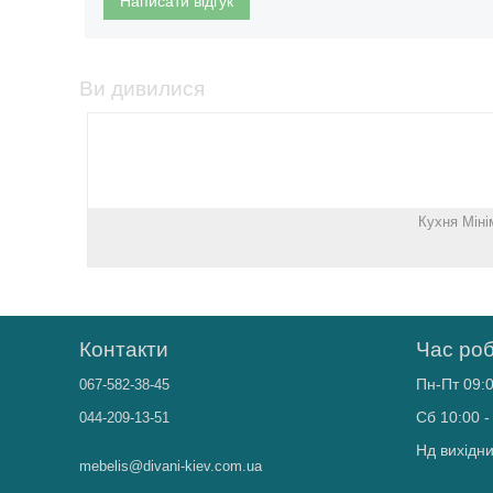
Написати відгук
Ви дивилися
Кухня Міні
Контакти
Час ро
Пн-Пт 09:0
067-582-38-45
Сб 10:00 -
044-209-13-51
Нд вихідн
mebelis@divani-kiev.com.ua