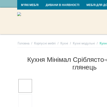
RU
UA
М'ЯКІ МЕБЛІ
ДИВАНИ В НАЯВНОСТІ
МЕБЛІ ДЛЯ Д
/
/
/
/
Кухн
Головна
Корпусні меблі
Кухні
Кухні модульні
Кухня Мінімал Сріблясто-
глянець