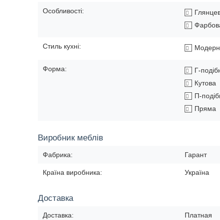
Особливості:
Глянце
Фарбов
Стиль кухні:
Модерн
Форма:
Г-подіб
Кутова
П-подіб
Пряма
Виробник меблів
Фабрика:
Гарант
Країна виробника:
Україна
Доставка
Доставка:
Платная