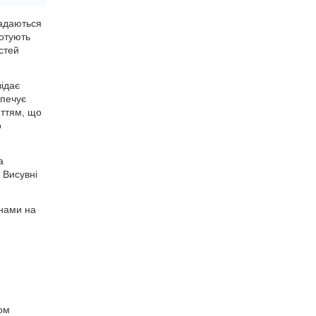
ладаються
готують
стей
відає
зпечує
иттям, що
о
а
 Висувні
інами на
ом