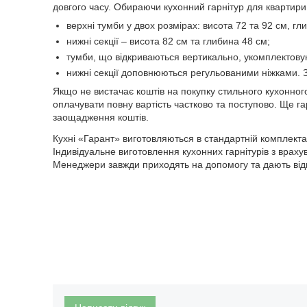
довгого часу. Обираючи кухонний гарнітур для квартири
верхні тумби у двох розмірах: висота 72 та 92 см, гл
нижні секції – висота 82 см та глибина 48 см;
тумби, що відкриваються вертикально, укомплектов
нижні секції доповнюються регульованими ніжками. 
Якщо не вистачає коштів на покупку стильного кухонного
оплачувати повну вартість частково та поступово. Ще г
заощадження коштів.
Кухні «Гарант» виготовляються в стандартній комплектац
Індивідуальне виготовлення кухонних гарнітурів з враху
Менеджери завжди приходять на допомогу та дають відп