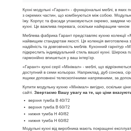
Кухні модульні «Гарант» - функціональні меблі, в яких 
з окремих частин, що комбінуються між собою. Модульн
їжу. Корпус та фасади упаковуються окремо, завдяки ч
кухні. Це важлива перевага, оскільки найкращим чином р
Меблева фабрика Гарант представляє кухню колекції «Мі
найвищим стандартам якості. Ця колекція виготовлена 
надійність та довговічність меблів. Кухонний гарнітур 
підкреслить індивідуальний стиль вашої кухні. Широка п
гармонійно впишеться у ваш інтер'єр.
«Гарант» кухні серії «Мінімал» - меблі, що відрізняють
доступний в семи кольорах. Наприклад, дуб сонома, сіри
ящики доповнені телескопічними напрямними, за допом
Купити модульну кухню «Мінімал» вигідно, оскільки ціни
сайті.
Звертаємо Вашу увагу на те, що ціни вказують
верхня тумба В 40/72
верхня тумба В 60/72
нижня тумба Н 40/82
нижня тумба Н 60/82
Модульні кухні від виробника мають покращені експлуат