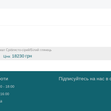
мал Сріблясто-сірий/Білий глянець
18230
грн
Ціна:
боти
Підписуйтесь на нас в
0 - 18:00
 16:00
ий