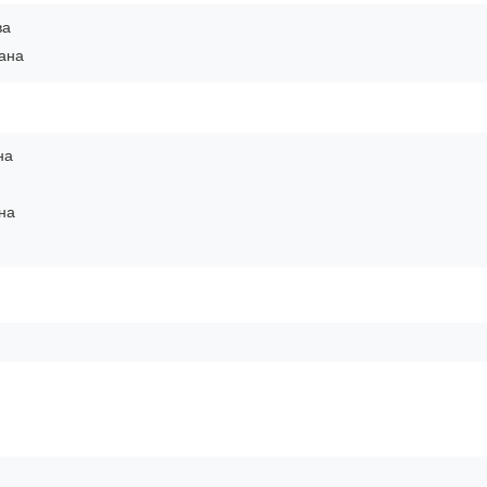
ва
ана
на
на