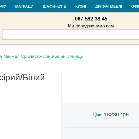
Контакти
Доставка і оплата
Гарантія та повернення
Кредит
Ста
ОМУ
МАТРАЦИ
ШАФИ-КУПЕ
КУХНІ
ДИТЯЧІ МЕБЛІ
ОФІ
067 582 38 45
Ми передзвонимо вам
я Мінімал Сріблясто-сірий/Білий глянець
сірий/Білий
18230
грн
Ціна: