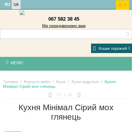
RU
UA
067 582 38 45
Ми передзвонимо вам
Кошик порожній
МЕНЮ
/
/
/
/
Кухня
Головна
Корпусні меблі
Кухні
Кухні модульні
Мінімал Сірий мох глянець
27
з
41
Кухня Мінімал Сірий мох
глянець