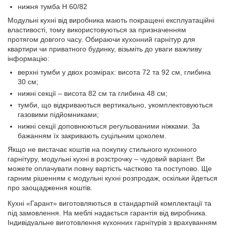
нижня тумба Н 60/82
Модульні кухні від виробника мають покращені експлуатаційні
властивості, тому використовуються за призначенням
протягом довгого часу. Обираючи кухонний гарнітур для
квартири чи приватного будинку, візьміть до уваги важливу
інформацію:
верхні тумби у двох розмірах: висота 72 та 92 см, глибина
30 см;
нижні секції – висота 82 см та глибина 48 см;
тумби, що відкриваються вертикально, укомплектовуються
газовими підйомниками;
нижні секції доповнюються регульованими ніжками. За
бажанням їх закривають суцільним цоколем.
Якщо не вистачає коштів на покупку стильного кухонного
гарнітуру, модульні кухні в розстрочку – чудовий варіант. Ви
можете оплачувати повну вартість частково та поступово. Ще
гарним рішенням є модульні кухні розпродаж, оскільки йдеться
про заощадження коштів.
Кухні «Гарант» виготовляються в стандартній комплектації та
під замовлення. На меблі надається гарантія від виробника.
Індивідуальне виготовлення кухонних гарнітурів з врахуванням