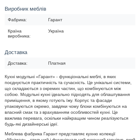
Виробник меблів
Фабрика:
Гарант
Країна
Україна
виробника:
Доставка
Доставка:
Платная
Кухні модульні «Гарант» - функціональні меблі, в яких
поєднується практичність та сучасність. Це унікальні системи,
що складаються з окремих частин, що комбінуються між
собою. Модульні кухні ідеально підходять для облаштування
приміщення, в якому готують їжу. Корпус та фасади
упаковуються окремо, завдяки чому блоки комбінуються на
власний смак та з врахуванням особливостей кухні. Це
важлива перевага, оскільки найкращим чином реалізуються
будь-які дизайнерські ідеї.
Меблева фабрика Гарант представляє кухню колекції
«Мінімал» - стильний і функціональний кухонний гарнітур, який