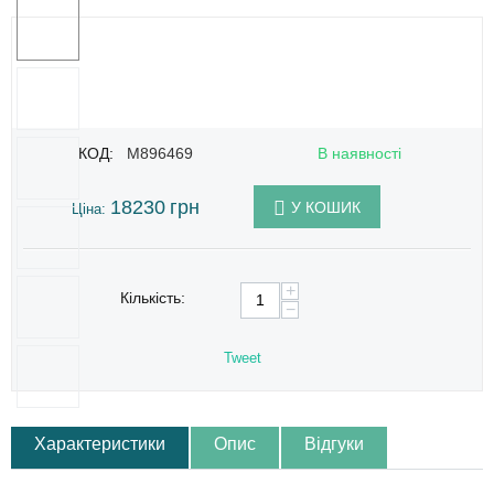
КОД:
M896469
В наявності
18230
грн
У КОШИК
Ціна:
+
Кількість:
−
Tweet
Характеристики
Опис
Відгуки