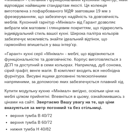
відповідає найвищим стандартам якості. Ця колекція
виготовлена ​​з пофарбованого МДФ завтовшки 19 мм з
фрезеруванням, що забезпечує надійність та довговічність
меблів. Кухонний гарнітур «Мінімал» від Гарант дозволяє
вибрати між матовим і глянцевим покриттям, що підкреслить
індивідуальний стиль вашої кухні. Широка палітра кольорів
забезпечує можливість знайти ідеальний відтінок, що
гармонійно впишеться у ваш інтер'єр.
«Гарант» кухні серії «Мінімал» - меблі, що відрізняються
функціональністю та довговічністю. Корпус виготовляється з
ДСП та доступний в семи кольорах. Наприклад, дуб сонома,
сірий графіт, венге магія. В комплект входить вся необхідна
фурнітура. Висувні ящики доповнені телескопічними
напрямними, за допомогою яких забезпечується плавний хід.
Купити модульну кухню «Мінімал» вигідно, оскільки ціни на
меблі цілком прийнятні. Впевніться в цьому, ознайомившись з
цінами на сайті.
Звертаємо Вашу увагу на те, що ціни
вказуються за метр погонний та без стільниці.
верхня тумба В 40/72
верхня тумба В 60/72
нижня тумба Н 40/82