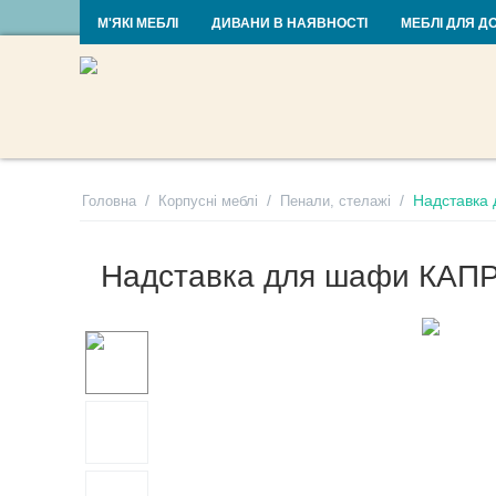
RU
UA
М'ЯКІ МЕБЛІ
ДИВАНИ В НАЯВНОСТІ
МЕБЛІ ДЛЯ Д
/
/
/
Надставка
Головна
Корпусні меблі
Пенали, стелажі
Надставка для шафи КАПР