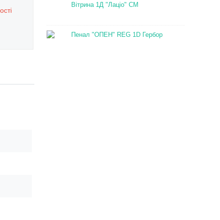
Вітрина 1Д "Лаціо" СМ
ості
Пенал "ОПЕН" REG 1D Гербор