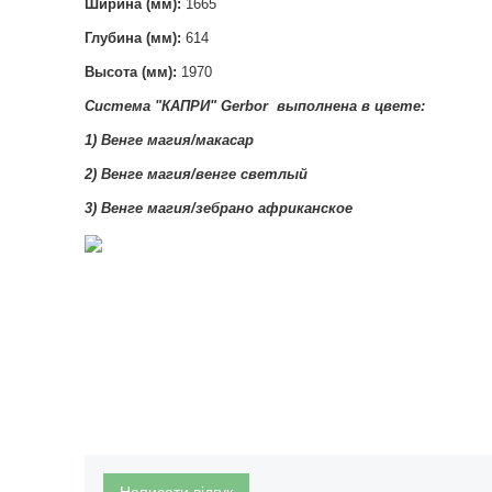
Ширина (мм):
1665
Глубина (мм):
614
Высота (мм):
1970
Система "КАПРИ
"
Gerbor
выполнена в цвете
:
1) Венге магия/макасар
2)
Венге магия/венге светлый
3)
Венге магия/зебрано африканское