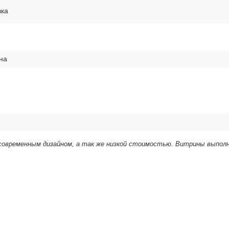
вка
на
 современным дизайном, а так же низкой стоимостью. Витрины выпол