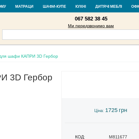
Контакти
Доставка і оплата
Гарантія та повернення
Кредит
Ста
ОМУ
МАТРАЦИ
ШАФИ-КУПЕ
КУХНІ
ДИТЯЧІ МЕБЛІ
ОФІ
067 582 38 45
Ми передзвонимо вам
 для шафи КАПРИ 3D Гербор
И 3D Гербор
1725
грн
Ціна:
КОД:
M811677