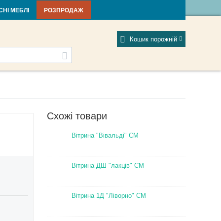
тті та новини
Фабрики
Відгуки
Мій профіль
СНІ МЕБЛІ
РОЗПРОДАЖ
Кошик порожній
Схожі товари
Вітрина "Вівальді" СМ
Вітрина ДШ "лакців" СМ
Вітрина 1Д "Ліворно" СМ