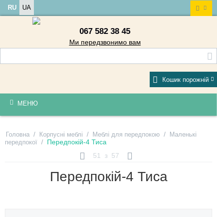
RU
UA
067 582 38 45
Ми передзвонимо вам
Кошик порожній
МЕНЮ
/
/
/
Головна
Корпусні меблі
Меблі для передпокою
Маленькі
/
Передпокій-4 Тиса
передпокої
51
з
57
Передпокій-4 Тиса