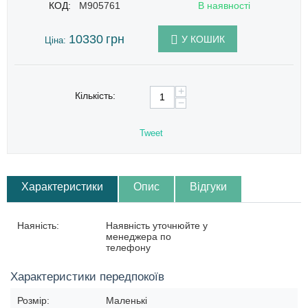
КОД:
M905761
В наявності
10330
грн
У КОШИК
Ціна:
+
Кількість:
−
Tweet
Характеристики
Опис
Відгуки
Наяність:
Наявність уточнюйте у
менеджера по
телефону
Характеристики передпокоїв
Розмір:
Маленькі