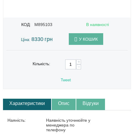
КОД:
M895103
В наявності
8330
грн
У КОШИК
Ціна:
+
Кількість:
−
Tweet
Характеристики
Опис
Відгуки
Наяність:
Наявність уточнюйте у
менеджера по
телефону