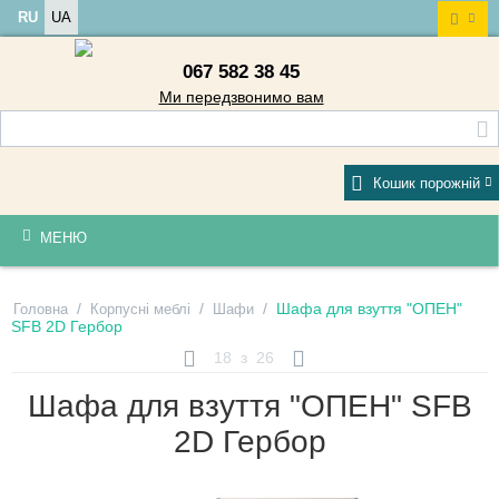
RU
UA
067 582 38 45
Ми передзвонимо вам
Кошик порожній
МЕНЮ
/
/
/
Шафа для взуття "ОПЕН"
Головна
Корпусні меблі
Шафи
SFB 2D Гербор
18
з
26
Шафа для взуття "ОПЕН" SFB
2D Гербор