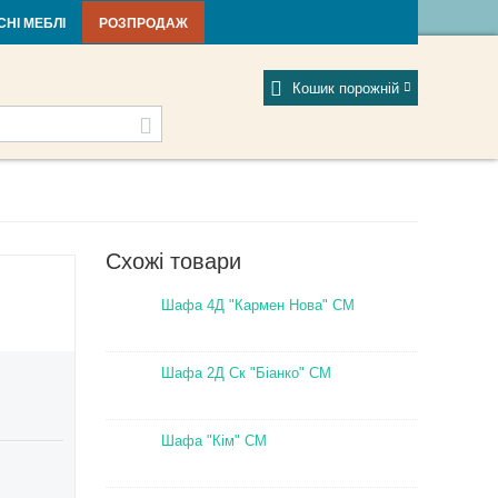
тті та новини
Фабрики
Відгуки
Мій профіль
СНІ МЕБЛІ
РОЗПРОДАЖ
Кошик порожній
Схожі товари
Шафа 4Д "Кармен Нова" СМ
Шафа 2Д Ск "Біанко" СМ
Шафа "Кім" СМ