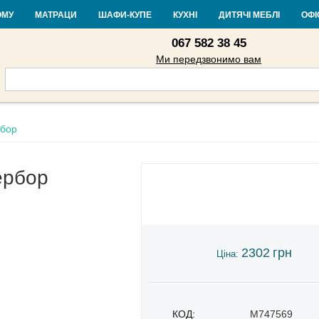
Контакти
Доставка і оплата
Гарантія та повернення
Кредит
Ста
ОМУ
МАТРАЦИ
ШАФИ-КУПЕ
КУХНІ
ДИТЯЧІ МЕБЛІ
ОФІ
067 582 38 45
Ми передзвонимо вам
бор
ербор
2302
грн
Ціна:
КОД:
M747569