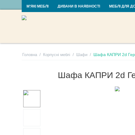
RU
UA
М'ЯКІ МЕБЛІ
ДИВАНИ В НАЯВНОСТІ
МЕБЛІ ДЛЯ Д
/
/
/
Шафа КАПРИ 2d Гер
Головна
Корпусні меблі
Шафи
Шафа КАПРИ 2d Г