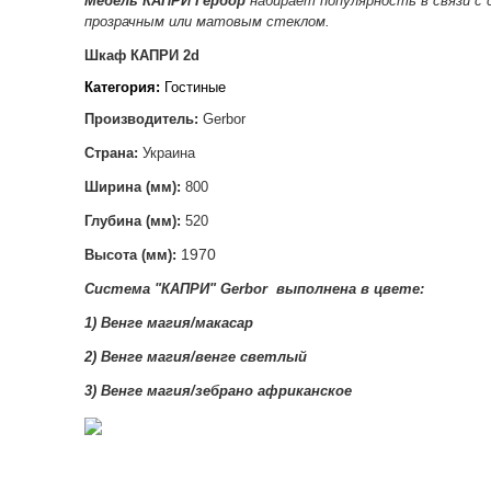
Мебель КАПРИ Гербор
набирает популярность в связи с
прозрачным или матовым стеклом.
Шкаф КАПРИ 2d
Категория:
Гостиные
Производитель:
Gerbor
Страна:
Украина
Ширина (мм):
800
Глубина (мм):
520
1970
Высота (мм):
Система "КАПРИ
"
Gerbor
выполнена в цвете
:
1) Венге магия/макасар
2)
Венге магия/венге светлый
3)
Венге магия/зебрано африканское