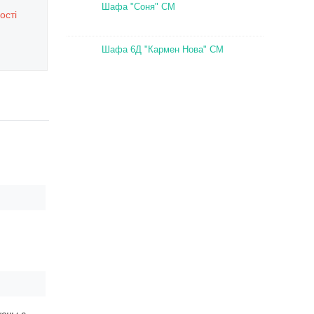
Шафа "Соня" СМ
ості
Шафа 6Д "Кармен Нова" СМ