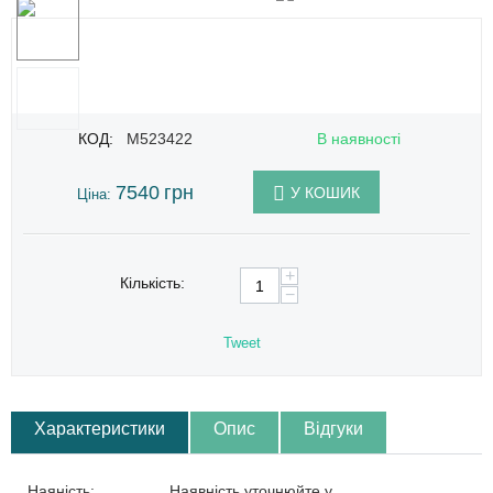
КОД:
M523422
В наявності
7540
грн
У КОШИК
Ціна:
+
Кількість:
−
Tweet
Характеристики
Опис
Відгуки
Наяність:
Наявність уточнюйте у