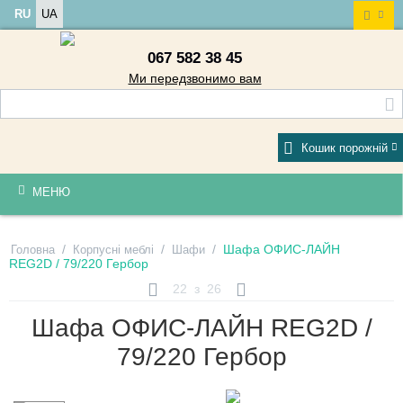
RU
UA
067 582 38 45
Ми передзвонимо вам
Кошик порожній
МЕНЮ
/
/
/
Шафа ОФИС-ЛАЙН
Головна
Корпусні меблі
Шафи
REG2D / 79/220 Гербор
22
з
26
Шафа ОФИС-ЛАЙН REG2D /
79/220 Гербор