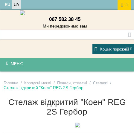
RU
UA
067 582 38 45
Ми передзвонимо вам
Кошик порожній
МЕНЮ
/
/
/
/
Головна
Корпусні меблі
Пенали, стелажі
Стелажі
Стелаж відкритий "Коен" REG 2S Гербор
Стелаж відкритий "Коен" REG
2S Гербор