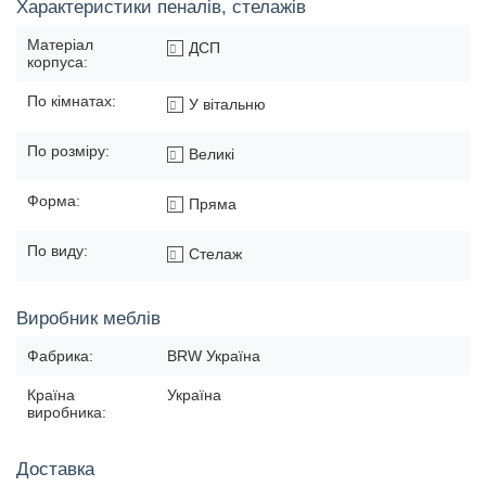
Характеристики пеналів, стелажів
Матеріал
ДСП
корпуса:
По кімнатах:
У вітальню
По розміру:
Великі
Форма:
Пряма
По виду:
Стелаж
Виробник меблів
Фабрика:
BRW Україна
Країна
Україна
виробника:
Доставка