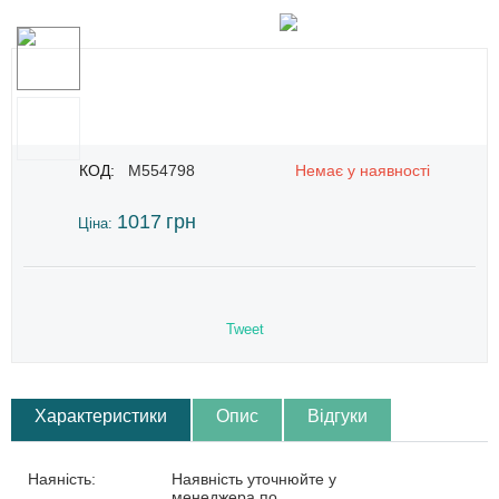
КОД:
M554798
Немає у наявності
1017
грн
Ціна:
Tweet
Характеристики
Опис
Відгуки
Наяність:
Наявність уточнюйте у
менеджера по