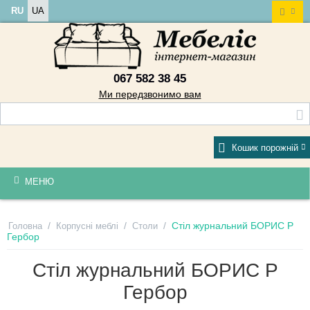
RU
UA
067 582 38 45
Ми передзвонимо вам
Кошик порожній
МЕНЮ
/
/
/
Стіл журнальний БОРИС Р
Головна
Корпусні меблі
Столи
Гербор
Стіл журнальний БОРИС Р
Гербор