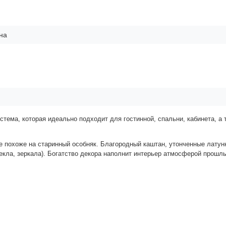
на
тема, которая идеально подходит для гостинной, спальни, кабинета, а 
е похоже на старинный особняк. Благородный каштан, утонченные латун
екла, зеркала). Богатство декора наполнит интерьер атмосферой прошл