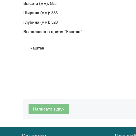
Высота (мм):
595
Ширина (мм):
885
Глубина (мм):
320
Выполнено в цвете: "Каштан"
каштан
Написати відгук