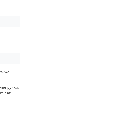
также
ные ручки,
ых лет.