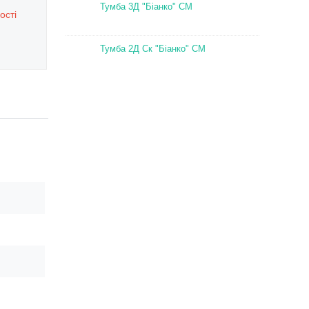
Тумба 3Д "Біанко" СМ
ості
Тумба 2Д Ск "Біанко" СМ