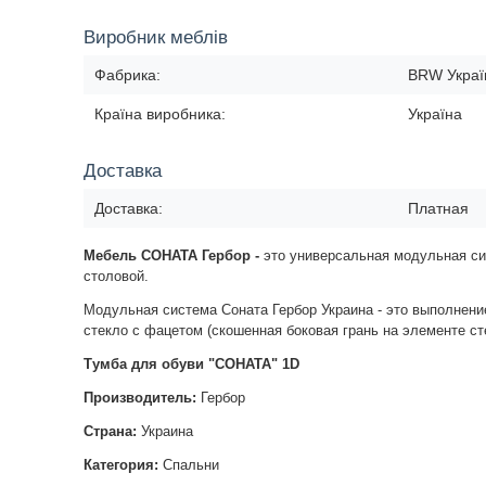
Виробник меблів
Фабрика:
BRW Украї
Країна виробника:
Україна
Доставка
Доставка:
Платная
Мебель СОНАТА Гербор -
это универсальная модульная сис
столовой.
Модульная система Соната Гербор Украина - это выполнени
стекло с фацетом (скошенная боковая грань на элементе ст
Тумба для обуви "СОНАТА" 1D
Производитель:
Гербор
Страна:
Украина
Категория:
Спальни