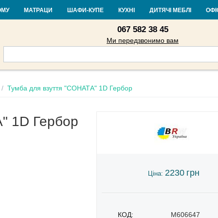
Контакти
Доставка і оплата
Гарантія та повернення
Кредит
Ста
ОМУ
МАТРАЦИ
ШАФИ-КУПЕ
КУХНІ
ДИТЯЧІ МЕБЛІ
ОФІ
067 582 38 45
Ми передзвонимо вам
/
Тумба для взуття "СОНАТА" 1D Гербор
А" 1D Гербор
2230
грн
Ціна:
КОД:
M606647