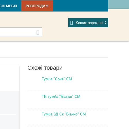
тті та новини
Фабрики
Відгуки
Мій профіль
СНІ МЕБЛІ
РОЗПРОДАЖ
Кошик порожній
Схожі товари
Тумба "Соня" СМ
ТВ-тумба "Біанко" СМ
Тумба 3Д Ск "Біанко" СМ