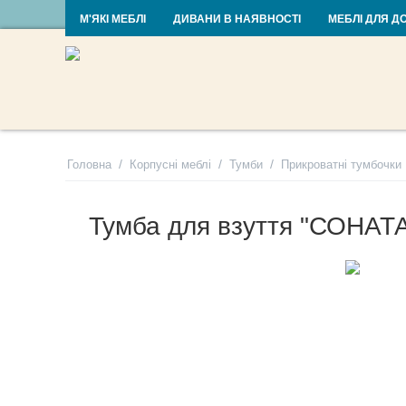
RU
UA
М'ЯКІ МЕБЛІ
ДИВАНИ В НАЯВНОСТІ
МЕБЛІ ДЛЯ Д
/
/
/
Головна
Корпусні меблі
Тумби
Прикроватні тумбочки
Тумба для взуття "СОНАТ