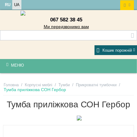
RU
UA
067 582 38 45
Ми передзвонимо вам
Кошик порожній
МЕНЮ
/
/
/
/
Головна
Корпусні меблі
Тумби
Прикроватні тумбочки
Тумба приліжкова СОН Гербор
Тумба приліжкова СОН Гербор