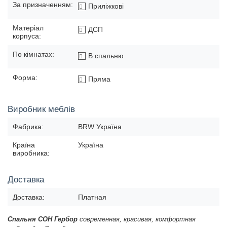
За призначенням:
Приліжкові
Матеріал
ДСП
корпуса:
По кімнатах:
В спальню
Форма:
Пряма
Виробник меблів
Фабрика:
BRW Україна
Країна
Україна
виробника:
Доставка
Доставка:
Платная
Спальня СОН Гербор
современная, красивая, комфортная