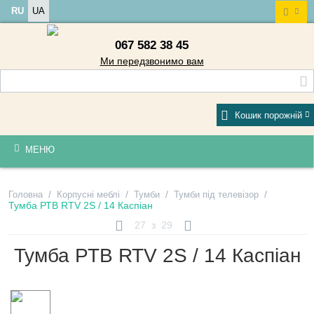
RU
UA
067 582 38 45
Ми передзвонимо вам
Кошик порожній
МЕНЮ
/
/
/
/
Головна
Корпусні меблі
Тумби
Тумби під телевізор
Тумба РТВ RTV 2S / 14 Каспіан
27
з
29
Тумба РТВ RTV 2S / 14 Каспіан