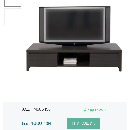
КОД:
M505456
В наявності
4000
грн
У КОШИК
Ціна: