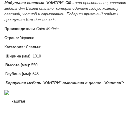
Модульная система
"КАНТРИ" СМ -
это оригинальная, красивая
мебель для Вашей спальни, которая сделает любую комнату
светлой, уютной и гармоничной. Подарит приятный отдых и
прослужит Вам долгие годы.
Производитель:
Світ Меблів
Страна:
Украина
Категория:
Спальни
Ширина (мм):
1010
Высота (мм):
550
Глубина (мм):
545
Корпусная мебель "КАНТРИ" в
ыполнена в цвете "Каштан":
каштан