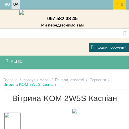
RU
UA
067 582 38 45
Ми передзвонимо вам
Кошик порожній
МЕНЮ
/
/
/
/
Головна
Корпусні меблі
Пенали, стелажі
Серванти
Вітрина KOM 2W5S Каспіан
Вітрина KOM 2W5S Каспіан