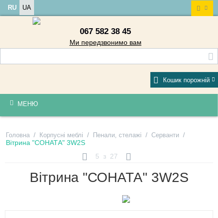
RU
UA
067 582 38 45
Ми передзвонимо вам
Кошик порожній
МЕНЮ
/
/
/
/
Головна
Корпусні меблі
Пенали, стелажі
Серванти
Вітрина "СОНАТА" 3W2S
5
з
27
Вітрина "СОНАТА" 3W2S