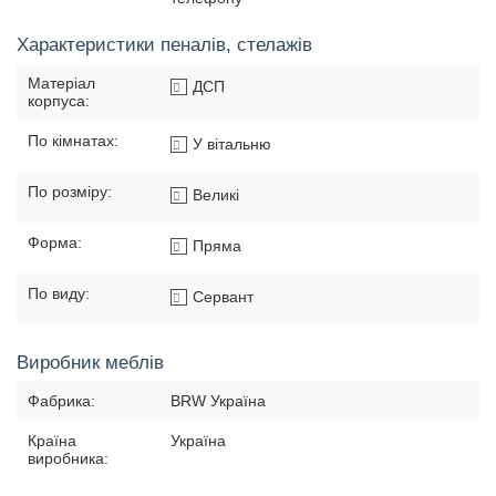
Характеристики пеналів, стелажів
Матеріал
ДСП
корпуса:
По кімнатах:
У вітальню
По розміру:
Великі
Форма:
Пряма
По виду:
Сервант
Виробник меблів
Фабрика:
BRW Україна
Країна
Україна
виробника: