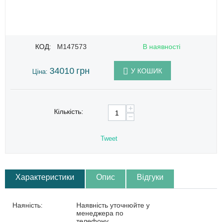
КОД:
M147573
В наявності
34010
грн
У КОШИК
Ціна:
+
Кількість:
−
Tweet
Характеристики
Опис
Відгуки
Наяність:
Наявність уточнюйте у
менеджера по
телефону