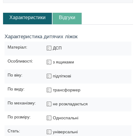
Характеристики
Відгуки
Характеристика дитячих ліжок
Матеріал:
ДСП
Особливості:
з ящиками
По віку:
підліткові
По виду:
трансформер
По механізму:
не розкладається
По розміру:
Односпальні
Стать:
універсальні