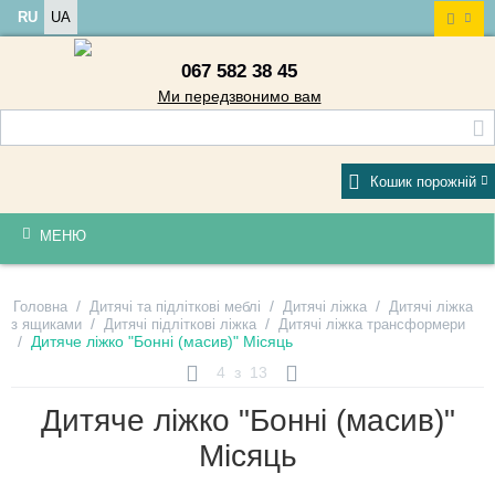
RU
UA
067 582 38 45
Ми передзвонимо вам
Кошик порожній
МЕНЮ
/
/
/
Головна
Дитячі та підліткові меблі
Дитячі ліжка
Дитячі ліжка
/
/
з ящиками
Дитячі підліткові ліжка
Дитячі ліжка трансформери
/
Дитяче ліжко "Бонні (масив)" Місяць
4
з
13
Дитяче ліжко "Бонні (масив)"
Місяць