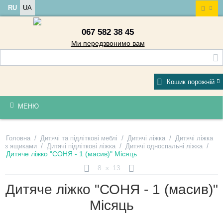
RU
UA
067 582 38 45
Ми передзвонимо вам
Кошик порожній
МЕНЮ
/
/
/
Головна
Дитячі та підліткові меблі
Дитячі ліжка
Дитячі ліжка
/
/
/
з ящиками
Дитячі підліткові ліжка
Дитячі односпальні ліжка
Дитяче ліжко "СОНЯ - 1 (масив)" Місяць
8
з
13
Дитяче ліжко "СОНЯ - 1 (масив)"
Місяць