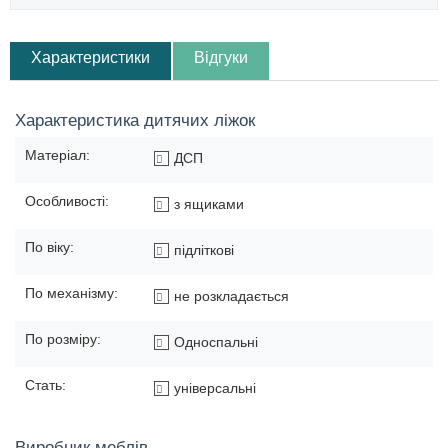
Характеристики
Відгуки
Характеристика дитячих ліжок
Матеріал:
ДСП
Особливості:
з ящиками
По віку:
підліткові
По механізму:
не розкладається
По розміру:
Односпальні
Стать:
універсальні
Виробник меблів