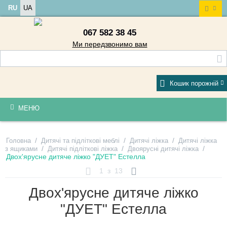
RU
UA
067 582 38 45
Ми передзвонимо вам
Кошик порожній
МЕНЮ
/
/
/
Головна
Дитячі та підліткові меблі
Дитячі ліжка
Дитячі ліжка
/
/
/
з ящиками
Дитячі підліткові ліжка
Двоярусні дитячі ліжка
Двох'ярусне дитяче ліжко "ДУЕТ" Естелла
1
з
13
Двох'ярусне дитяче ліжко
"ДУЕТ" Естелла