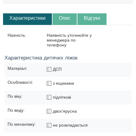
Характеристики
Опис
Відгуки
Наяність:
Наявність уточнюйте у
менеджера по
телефону
Характеристика дитячих ліжок
Матеріал:
ДСП
Особливості:
з ящиками
По віку:
підліткові
По виду:
двох'ярусна
По механізму:
не розкладається