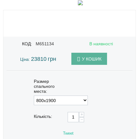
КОД:
M651134
В наявності
23810
грн
У КОШИК
Ціна:
Размер
спального
места:
+
Кількість:
−
Tweet