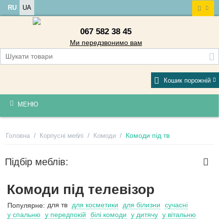
RU
UA
067 582 38 45
Ми передзвонимо вам
Кошик порожній
МЕНЮ
/
/
/
Комоди під тв
Головна
Корпусні меблі
Комоди
Підбір меблів:
Комоди під телевізор
для тв
для косметики
для білизни
сучасні
Популярне:
у спальню
у передпокій
білі комоди
у дитячу
у вітальню