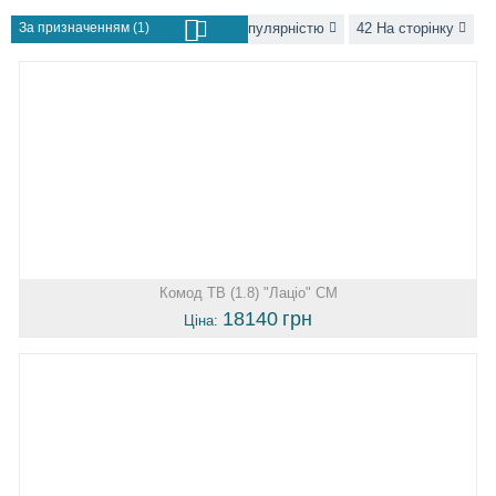
За призначенням (1)
За популярністю
42 На сторінку
Комод ТВ (1.8) "Лаціо" СМ
18140
грн
Ціна: