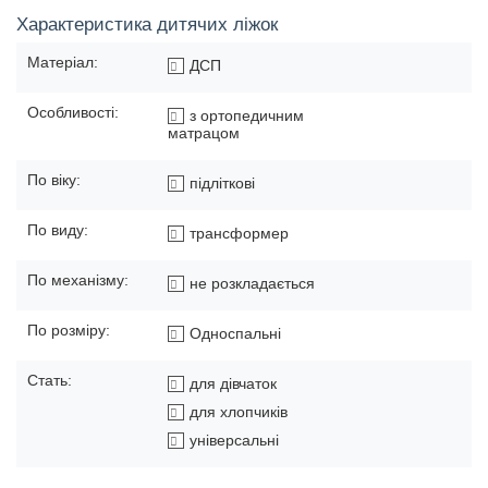
Характеристика дитячих ліжок
Матеріал:
ДСП
Особливості:
з ортопедичним
матрацом
По віку:
підліткові
По виду:
трансформер
По механізму:
не розкладається
По розміру:
Односпальні
Стать:
для дівчаток
для хлопчиків
універсальні