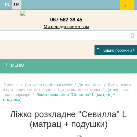
RU
UA
067 582 38 45
Ми передзвонимо вам
Кошик порожній
МЕНЮ
/
/
/
Головна
Дитячі та підліткові меблі
Дитячі ліжка
Дитячі ліжка
/
/
з ортопедичним матрацом
Дитячі підліткові ліжка
Дитячі ліжка
/
Ліжко розкладне "Севилла" L (матрац +
трансформери
подушки)
Ліжко розкладне "Севилла" L
(матрац + подушки)