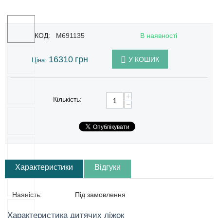
КОД:
M691135
В наявності
16310
грн
У КОШИК
Ціна:
+
Кількість:
−
Характеристики
Відгуки
Наяність:
Під замовлення
Характеристика дитячих ліжок