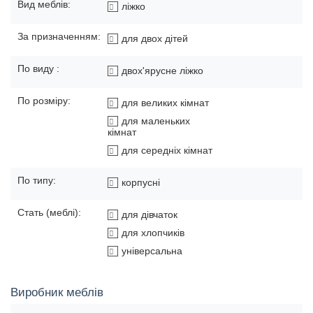
Вид меблів:
ліжко
За призначенням:
для двох дітей
По виду :
двох'ярусне ліжко
По розміру:
для великих кімнат
для маленьких
кімнат
для середніх кімнат
По типу:
корпусні
Стать (меблі):
для дівчаток
для хлопчиків
універсальна
Виробник меблів