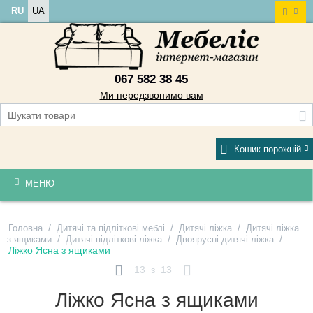
RU
UA
067 582 38 45
Ми передзвонимо вам
Кошик порожній
МЕНЮ
/
/
/
Головна
Дитячі та підліткові меблі
Дитячі ліжка
Дитячі ліжка
/
/
/
з ящиками
Дитячі підліткові ліжка
Двоярусні дитячі ліжка
Ліжко Ясна з ящиками
13
з
13
Ліжко Ясна з ящиками