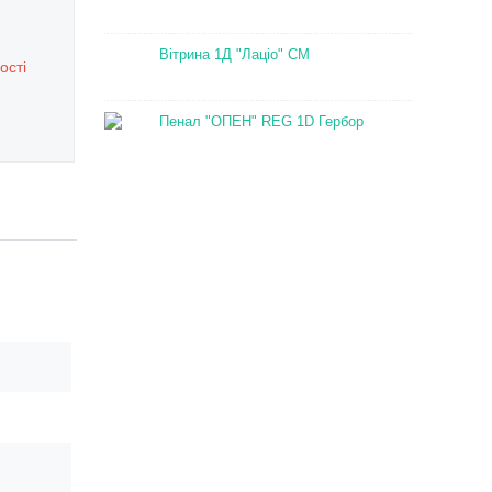
Вітрина 1Д "Лаціо" СМ
ості
Пенал "ОПЕН" REG 1D Гербор