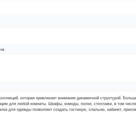
на
коллекций, которая привлекает внимание динамичной структурой. Больш
цию для любой комнаты. Шкафы, комоды, полки, стеллажи, в том числ
алка для одежды позволяют создать гостиную, спальню, кабинет, прихо