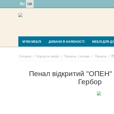
RU
UA
М'ЯКІ МЕБЛІ
ДИВАНИ В НАЯВНОСТІ
МЕБЛІ ДЛЯ Д
/
/
/
/
П
Головна
Корпусні меблі
Пенали, стелажі
Пенали
Пенал відкритий "ОПЕН"
Гербор