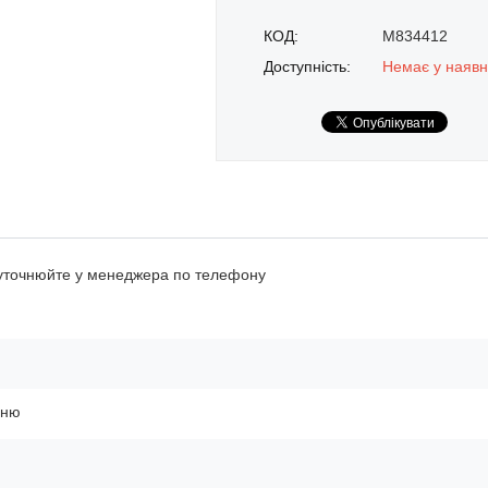
КОД:
M834412
Доступність:
Немає у наявн
 уточнюйте у менеджера по телефону
ьню