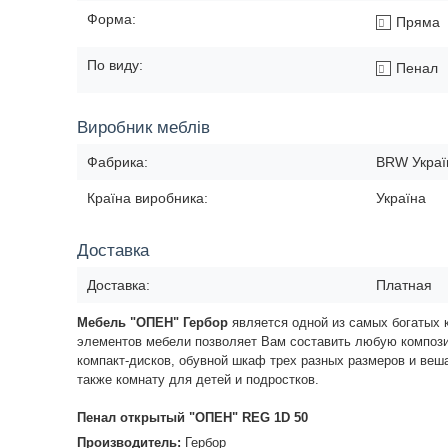
Форма:
Пряма
По виду:
Пенал
Виробник меблів
Фабрика:
BRW Украї
Країна виробника:
Україна
Доставка
Доставка:
Платная
Мебель "ОПЕН" Гербор
является одной из самых богатых 
элементов мебели позволяет Вам составить любую компози
компакт-дисков, обувной шкаф трех разных размеров и веш
также комнату для детей и подростков.
Пенал открытый "ОПЕН" REG 1D 50
Производитель:
Гербор