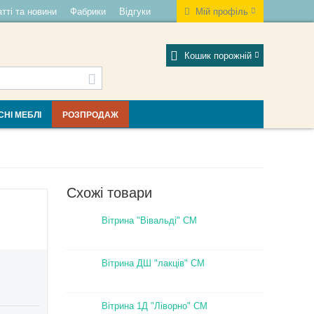
тті та новини
Фабрики
Відгуки
Мій профіль
Кошик порожній
СНІ МЕБЛІ
РОЗПРОДАЖ
Схожі товари
Вітрина "Вівальді" СМ
Вітрина ДШ "лакців" СМ
Вітрина 1Д "Ліворно" СМ