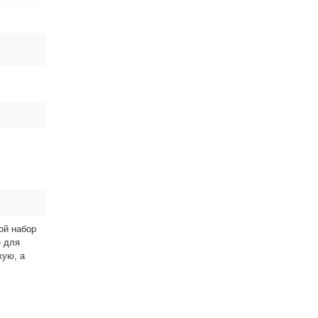
ой набор
е для
жую, а