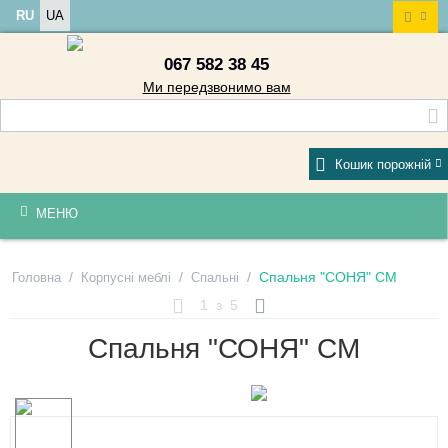
RU
UA
067 582 38 45
Ми передзвонимо вам
Кошик порожній
МЕНЮ
/
/
/
Спальня "СОНЯ" СМ
Головна
Корпусні меблі
Спальні
1
з
5
Спальня "СОНЯ" СМ