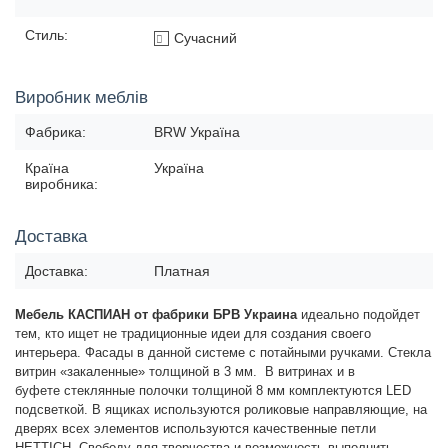
Стиль:
Сучасний
Виробник меблів
Фабрика:
BRW Україна
Країна
Україна
виробника:
Доставка
Доставка:
Платная
Мебель КАСПИАН от фабрики БРВ Украина
идеально подойдет
тем, кто ищет не традиционные идеи для создания своего
интерьера. Фасады в данной системе с потайными ручками. Стекла
витрин «закаленные» толщиной в 3 мм.
В витринах и в
буфете
стеклянные полочки толщиной 8 мм комплектуются LED
подсветкой. В ящиках используются роликовые направляющие, на
дверях всех элементов используются качественные петли
HETTICH. Свободу для творчества и возможность выполнить