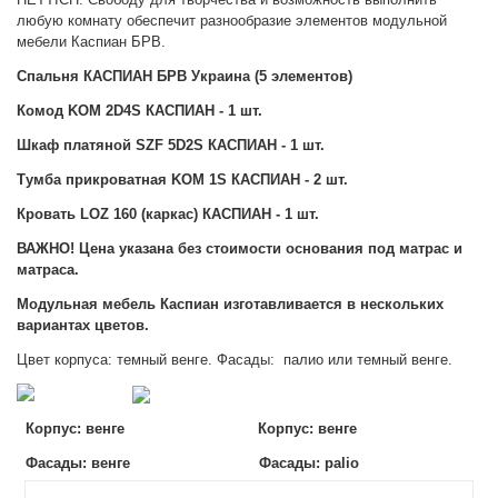
любую комнату обеспечит разнообразие элементов модульной
мебели Каспиан БРВ.
Спальня КАСПИАН БРВ Украина (5 элементов)
Комод KOM 2D4S
КАСПИАН
- 1 шт.
Шкаф платяной SZF 5D2S
КАСПИАН
- 1 шт.
Тумба прикроватная KOM 1S
КАСПИАН
- 2 шт.
Кровать LOZ 160 (каркас)
КАСПИАН
- 1 шт.
ВАЖНО! Цена указана без стоимости основания под матрас и
матраса.
Модульная мебель Каспиан изготавливается в нескольких
вариантах цветов.
Цвет корпуса: темный венге. Фасады: палио или темный венге.
Корпус: венге
Корпус: венге
Фасады: венге Фасады: palio