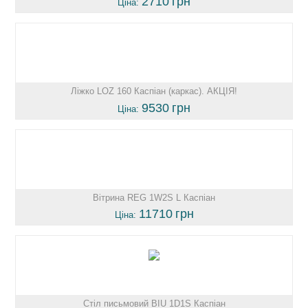
2710
грн
Ціна:
Ліжко LOZ 160 Каспіан (каркас). АКЦІЯ!
9530
грн
Ціна:
Вітрина REG 1W2S L Каспіан
11710
грн
Ціна:
Стіл письмовий BIU 1D1S Каспіан