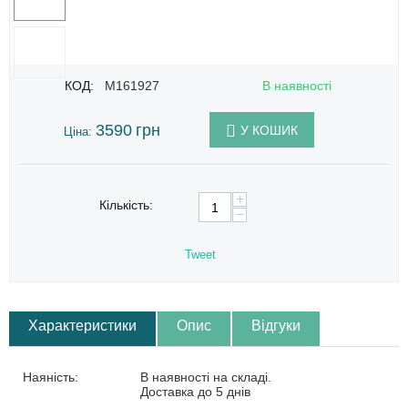
КОД:
M161927
В наявності
3590
грн
У КОШИК
Ціна:
+
Кількість:
−
Tweet
Характеристики
Опис
Відгуки
Наяність:
В наявності на складі.
Доставка до 5 днів