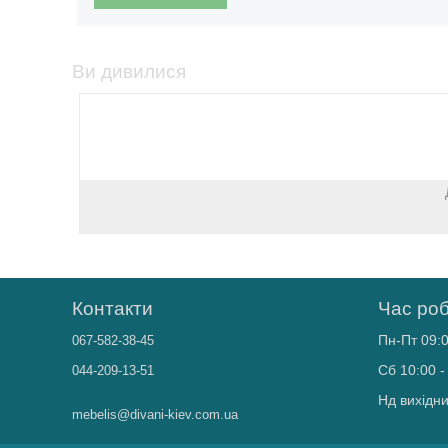
Ви дивилися
Контакти
Час ро
Пн-Пт 09:0
067-582-38-45
Сб 10:00 -
044-209-13-51
Нд вихідн
mebelis@divani-kiev.com.ua