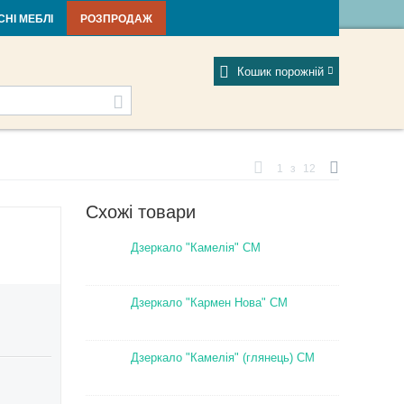
тті та новини
Фабрики
Відгуки
Мій профіль
СНІ МЕБЛІ
РОЗПРОДАЖ
Кошик порожній
1
з
12
Схожі товари
Дзеркало "Камелія" СМ
Дзеркало "Кармен Нова" СМ
Дзеркало "Камелія" (глянець) СМ