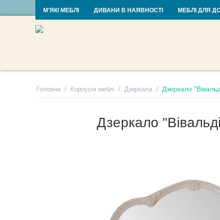
RU
UA
М'ЯКІ МЕБЛІ
ДИВАНИ В НАЯВНОСТІ
МЕБЛІ ДЛЯ Д
/
/
/
Дзеркало "Віваль
Головна
Корпусні меблі
Дзеркала
Дзеркало "Вівальд