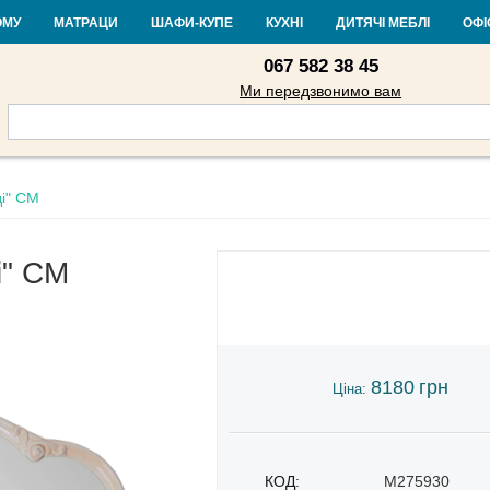
Контакти
Доставка і оплата
Гарантія та повернення
Кредит
Ста
ОМУ
МАТРАЦИ
ШАФИ-КУПЕ
КУХНІ
ДИТЯЧІ МЕБЛІ
ОФІ
067 582 38 45
Ми передзвонимо вам
ді" СМ
і" СМ
8180
грн
Ціна:
КОД:
M275930