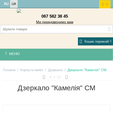
RU
UA
067 582 38 45
Ми передзвонимо вам
Кошик порожній
МЕНЮ
/
/
/
Дзеркало "Камелія" СМ
Головна
Корпусні меблі
Дзеркала
4
з
12
Дзеркало "Камелія" СМ