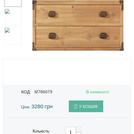
КОД:
M786079
В наявності
3280
грн
У КОШИК
Ціна:
+
Кількість: