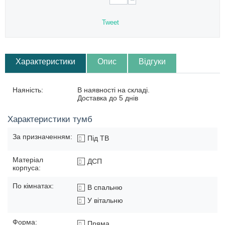
−
Tweet
Характеристики
Опис
Відгуки
Наяність:
В наявності на складі.
Доставка до 5 днів
Характеристики тумб
За призначенням:
Під ТВ
Матеріал
ДСП
корпуса:
По кімнатах:
В спальню
У вітальню
Форма:
Пряма