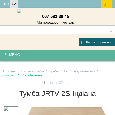
RU
UA
067 582 38 45
Ми передзвонимо вам
Кошик порожній
МЕНЮ
/
/
/
/
Головна
Корпусні меблі
Тумби
Тумби під телевізор
Тумба JRTV 2S Індіана
12
з
29
Тумба JRTV 2S Індіана