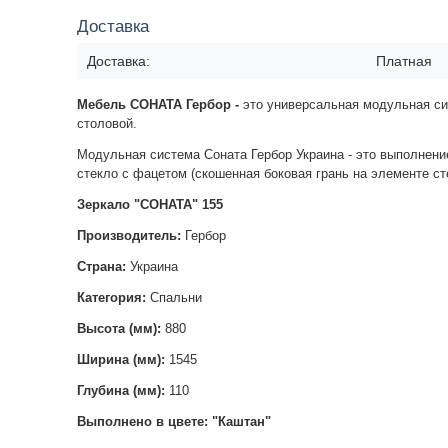
Доставка
Доставка:
Платная
Мебель СОНАТА Гербор -
это универсальная модульная сис
столовой.
Модульная система Соната Гербор Украина - это выполнени
стекло с фацетом (скошенная боковая грань на элементе ст
Зеркало "СОНАТА" 155
Производитель:
Гербор
Страна:
Украина
Категория:
Спальни
Высота (мм):
880
Ширина (мм):
1545
Глубина (мм):
110
Выполнено в цвете: "Каштан"