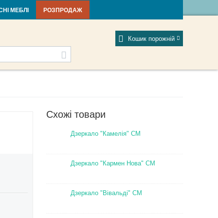
тті та новини
Фабрики
Відгуки
Мій профіль
СНІ МЕБЛІ
РОЗПРОДАЖ
Кошик порожній
Схожі товари
Дзеркало "Камелія" СМ
Дзеркало "Кармен Нова" СМ
Дзеркало "Вівальді" СМ