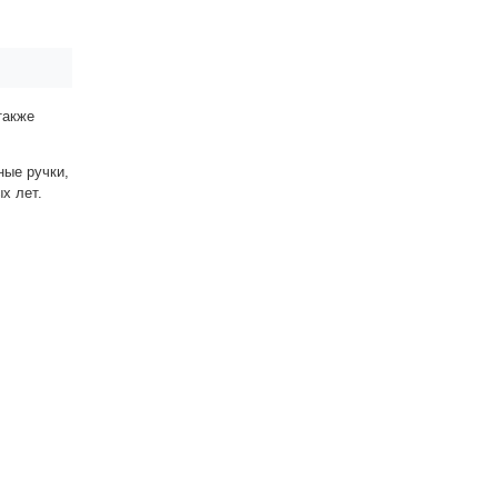
также
ные ручки,
ых лет.