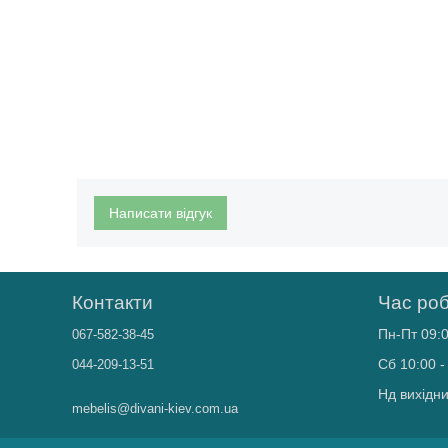
Написати відгук
Контакти
Час ро
Пн-Пт 09:0
067-582-38-45
Сб 10:00 -
044-209-13-51
Нд вихідн
mebelis@divani-kiev.com.ua