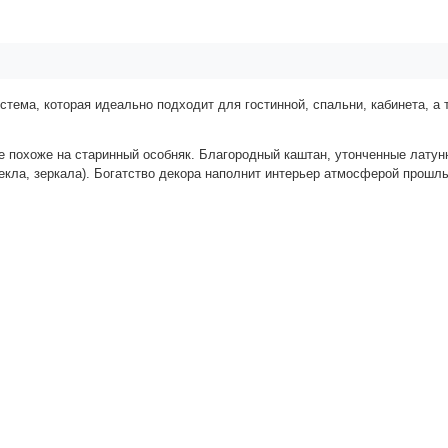
тема, которая идеально подходит для гостинной, спальни, кабинета, а 
е похоже на старинный особняк. Благородный каштан, утонченные латун
екла, зеркала). Богатство декора наполнит интерьер атмосферой прошл