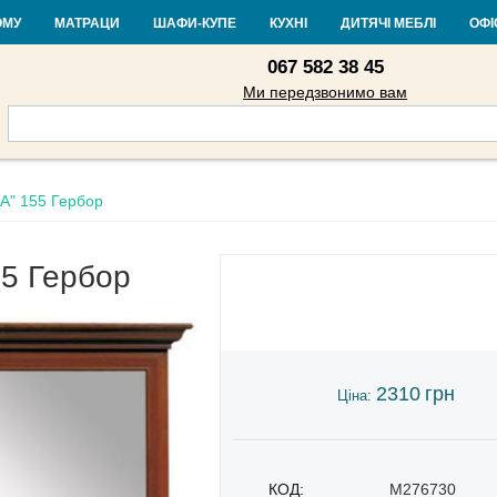
Контакти
Доставка і оплата
Гарантія та повернення
Кредит
Ста
ОМУ
МАТРАЦИ
ШАФИ-КУПЕ
КУХНІ
ДИТЯЧІ МЕБЛІ
ОФІ
067 582 38 45
Ми передзвонимо вам
А" 155 Гербор
5 Гербор
2310
грн
Ціна:
КОД:
M276730