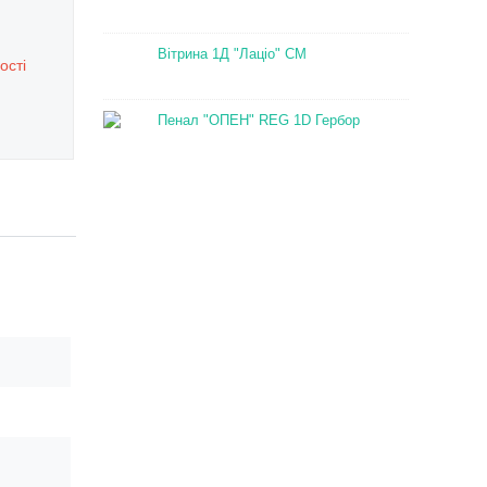
Вітрина 1Д "Лаціо" СМ
ості
Пенал "ОПЕН" REG 1D Гербор