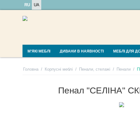
RU
UA
М'ЯКІ МЕБЛІ
ДИВАНИ В НАЯВНОСТІ
МЕБЛІ ДЛЯ Д
/
/
/
/
П
Головна
Корпусні меблі
Пенали, стелажі
Пенали
Пенал "СЕЛІНА" С