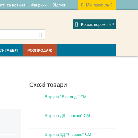
тті та новини
Фабрики
Відгуки
Мій профіль
Кошик порожній
СНІ МЕБЛІ
РОЗПРОДАЖ
Схожі товари
Вітрина "Вівальді" СМ
Вітрина ДШ "лакців" СМ
Вітрина 1Д "Ліворно" СМ