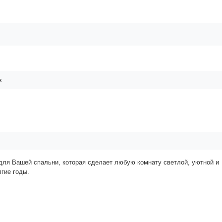
в
для Вашей спальни, которая сделает любую комнату светлой, уютной и
гие годы.