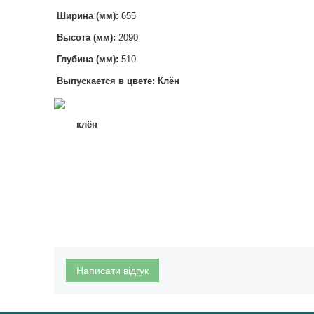
Ширина (мм):
655
Высота (мм):
2090
Глубина (мм):
510
Выпускается в цвете: Клён
клён
Написати відгук