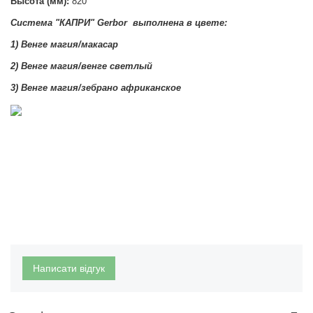
Высота (мм):
820
Система "КАПРИ
"
Gerbor
выполнена в цвете
:
1) Венге магия/макасар
2)
Венге магия/венге светлый
3)
Венге магия/зебрано африканское
Написати відгук