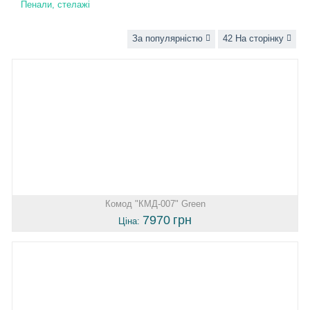
Пенали, стелажі
За популярністю
42 На сторінку
Комод "КМД-007" Green
7970
грн
Ціна: