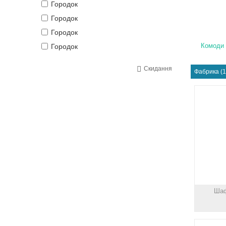
Городок
Городок
Городок
Комоди
Городок
Городок
Скидання
Фабрика (1
Городок
Городок
Даниро
Даниро
Даниро
Даниро
Естелла
Катунь
Компаніт
Шаф
Лісогор
Миро Марк