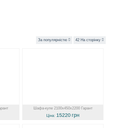
За популярністю
42 На сторінку
арант
Шафа-купе 2100х450х2200 Гарант
15220
грн
Ціна: