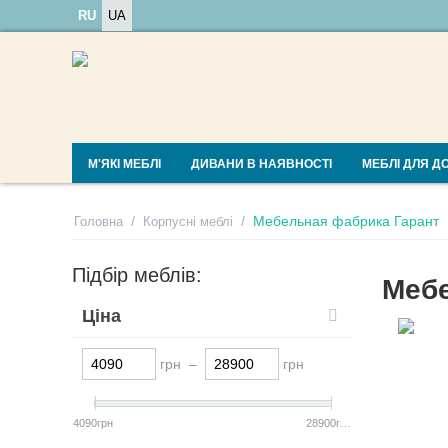
RU
UA
М'ЯКІ МЕБЛІ
ДИВАНИ В НАЯВНОСТІ
МЕБЛІ ДЛЯ Д
/
/
Мебельная фабрика Гарант
Головна
Корпусні меблі
Підбір меблів:
Мебе
Ціна
грн –
грн
4090грн
28900грн