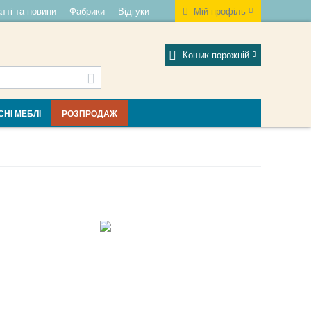
тті та новини
Фабрики
Відгуки
Мій профіль
Кошик порожній
СНІ МЕБЛІ
РОЗПРОДАЖ