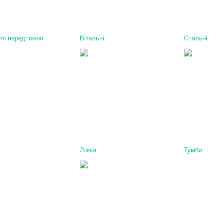
ля передпокою
Вітальні
Спальні
Ліжка
Тумби