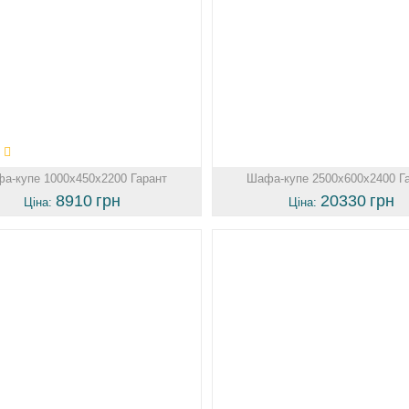
а-купе 1000х450х2200 Гарант
Шафа-купе 2500х600х2400 Г
8910
грн
20330
грн
Ціна:
Ціна: