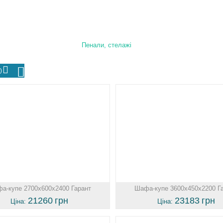
Пенали, стелажі
)
а-купе 2700х600х2400 Гарант
Шафа-купе 3600х450х2200 Г
21260
грн
23183
грн
Ціна:
Ціна: