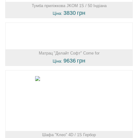
Тумба приліжкова JKOM 1S / 50 Індіана
3830
грн
Ціна:
Матрац "Делайт Софт" Come for
9636
грн
Ціна:
Шафа "Клео" 4D / 1S Гербор