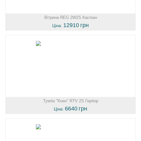
Вітрина REG 2W2S Каспіан
12910
грн
Ціна:
Тумба "Коен" RTV 2S Гербор
6640
грн
Ціна: