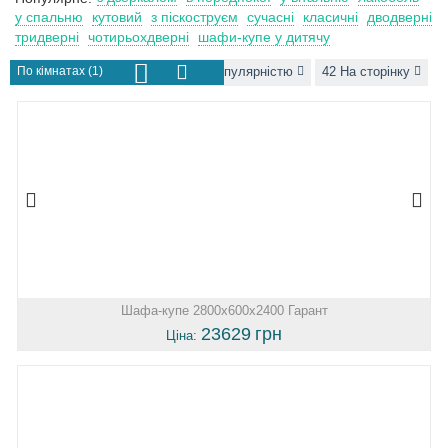
у спальню
кутовий
з піскоструєм
сучасні
класичні
дводверні
тридверні
чотирьохдверні
шафи-купе у дитячу
По кімнатах (1)
За популярністю
42 На сторінку
Шафа-купе 2800х600х2400 Гарант
23629
грн
Ціна: