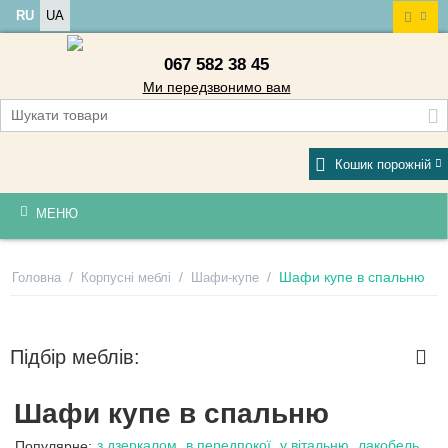
RU
UA
067 582 38 45
Ми передзвонимо вам
Кошик порожній
МЕНЮ
/
/
/
Шафи купе в спальню
Головна
Корпусні меблі
Шафи-купе
Підбір меблів:
Шафи купе в спальню
з дзеркалом
в передпокої
у вітальню
лакобель
Популярне: